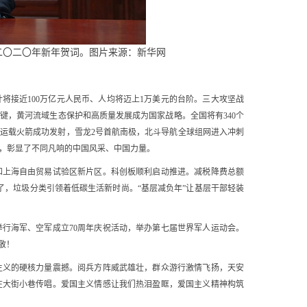
二〇二〇年新年贺词。图片来源：新华网
将接近100万亿元人民币、人均将迈上1万美元的台阶。三大攻坚战
键，黄河流域生态保护和高质量发展成为国家战略。全国将有340个
三运载火箭成功发射，雪龙2号首航南极，北斗导航全球组网进入冲刺
水，彰显了不同凡响的中国风采、中国力量。
上海自由贸易试验区新片区。科创板顺利启动推进。减税降费总额
了，垃圾分类引领着低碳生活新时尚。“基层减负年”让基层干部轻装
海军、空军成立70周年庆祝活动，举办第七届世界军人运动会。
敬！
国主义的硬核力量震撼。阅兵方阵威武雄壮，群众游行激情飞扬，天安
在大街小巷传唱。爱国主义情感让我们热泪盈眶，爱国主义精神构筑