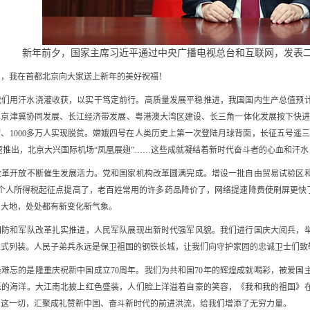
新年前夕，国家主席习近平通过中央广播电视总台和互联网，发表
到了，我在首都北京向大家送上新年的美好祝福！
们用汗水浇灌收获，以实干笃定前行。高质量发展平稳推进，我国国内生产总值预计
京津冀协同发展、长江经济带发展、粤港澳大湾区建设、长三角一体化发展按下快进
、1000多万人实现脱贫。嫦娥四号在人类历史上第一次登陆月球背面，长征五号遥
速推出，北京大兴国际机场“凤凰展翅”……这些成就凝结着新时代奋斗者的心血和汗
开放不断催生发展活力。党和国家机构改革圆满完成。增设一批自由贸易试验区和
个人所得税起征点提高了，老百姓常用的许多药品降价了，网络提速降费使刷屏更快
州大地，处处都有新变化新气象。
和军队改革扎实推进，人民军队展现出新时代强军风貌。我们进行国庆大阅兵，举行
正式列装。人民子弟兵永远是保卫祖国的钢铁长城，让我们向守护家园的忠诚卫士们致
难忘的是隆重庆祝新中国成立70周年。我们为共和国70年的辉煌成就喝彩，被爱
乐的海洋。大江南北披上红色盛装，人们脸上洋溢着自豪的笑容，《我和我的祖国》
。这一切，汇聚成礼赞新中国、奋斗新时代的前进洪流，给我们增添了无穷力量。