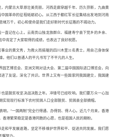
，内蒙古大草原壮美亮丽，河西走廊穿越千年、历久弥新，九曲黄
着中国革命的征程砥砺初心。从江西于都红军长征集结出发地到河南
思绪万千，初心和使命是我们走好新时代长征路的不竭动力。
一直记在心上。云南贡山独龙族群众、福建寿宁县下党乡的乡亲、
信中肯定了大家取得的成绩，也表达了良好祝愿。
业的黄文秀，为救火而捐躯的四川木里31名勇士，用自己身体保
雄，他们以普通人的平凡书写了不平凡的人生。
世界园艺博览会、亚洲文明对话大会、第二届中国国际进口博览会，向
增进了友谊，深化了共识。世界上又有一些国家同我国建交，我国建
0年也是脱贫攻坚决战决胜之年。冲锋号已经吹响。我们要万众一心加
期实现现行标准下农村贫困人口全部脱贫、贫困县全部摘帽。
明，“一国两制”完全行得通、办得到、得人心。近几个月来，香港
。香港繁荣稳定是香港同胞的心愿，也是祖国人民的期盼。
走和平发展道路，坚定不移维护世界和平、促进共同发展。我们愿
不懈努力。