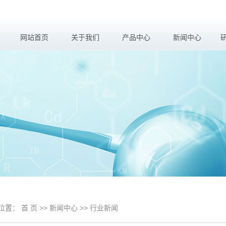
网站首页
关于我们
产品中心
新闻中心
公司简介
三溴新戊醇
公司新闻
荣誉资质
四溴苯酐二醇
行业新闻
领导致辞
四溴苯酐
技术知识
三(三溴新戊基)磷酸酯
二溴新戊二醇
七水合硫酸镁
位置：
首 页
>>
新闻中心
>>
行业新闻