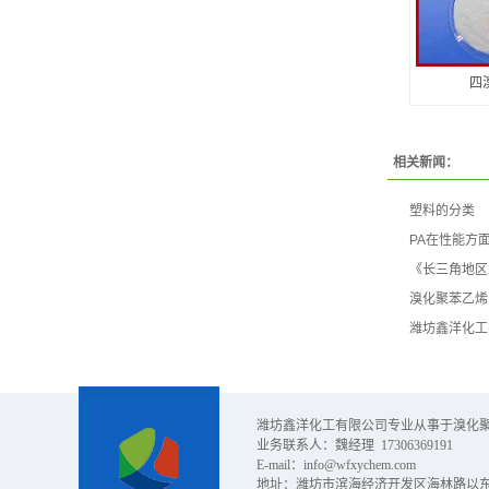
四
相关新闻：
塑料的分类
PA在性能方
《长三角地区
溴化聚苯乙烯
潍坊鑫洋化工
潍坊鑫洋化工有限公司专业从事于溴化聚
业务
联系人：
魏经理 17306369191
E-mail：
info@wfxychem.com
地址：潍坊市滨海经济开发区海林路以东