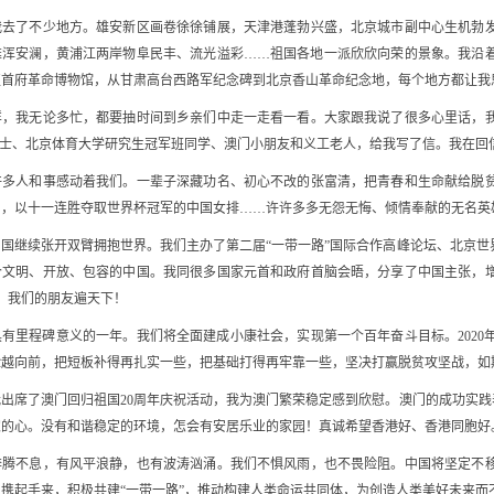
了不少地方。雄安新区画卷徐徐铺展，天津港蓬勃兴盛，北京城市副中心生机勃发
雄浑安澜，黄浦江两岸物阜民丰、流光溢彩……祖国各地一派欣欣向荣的景象。我沿
区首府革命博物馆，从甘肃高台西路军纪念碑到北京香山革命纪念地，每个地方都让我
我无论多忙，都要抽时间到乡亲们中走一走看一看。大家跟我说了很多心里话，我
战士、北京体育大学研究生冠军班同学、澳门小朋友和义工老人，给我写了信。我在回
人和事感动着我们。一辈子深藏功名、初心不改的张富清，把青春和生命献给脱贫事
国，以十一连胜夺取世界杯冠军的中国女排……许许多多无怨无悔、倾情奉献的无名英
国继续张开双臂拥抱世界。我们主办了第二届“一带一路”国际合作高峰论坛、北京
个文明、开放、包容的中国。我同很多国家元首和政府首脑会晤，分享了中国主张，
个。我们的朋友遍天下！
有里程碑意义的一年。我们将全面建成小康社会，实现第一个百年奋斗目标。202
险越向前，把短板补得再扎实一些，把基础打得再牢靠一些，坚决打赢脱贫攻坚战，如
席了澳门回归祖国20周年庆祝活动，我为澳门繁荣稳定感到欣慰。澳门的成功实践表
家的心。没有和谐稳定的环境，怎会有安居乐业的家园！真诚希望香港好、香港同胞好
不息，有风平浪静，也有波涛汹涌。我们不惧风雨，也不畏险阻。中国将坚定不移
携起手来，积极共建“一带一路”，推动构建人类命运共同体，为创造人类美好未来而