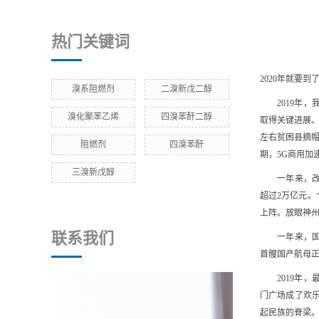
热门关键词
2020年就要
溴系阻燃剂
二溴新戊二醇
2019年，我
溴化聚苯乙烯
四溴苯酐二醇
取得关键进展。
左右贫困县摘帽
阻燃剂
四溴苯酐
期，5G商用加
三溴新戊醇
一年来，改革
超过2万亿元。
上阵。放眼神
联系我们
一年来，国防
首艘国产航母
2019年，最
门广场成了欢
起民族的脊梁