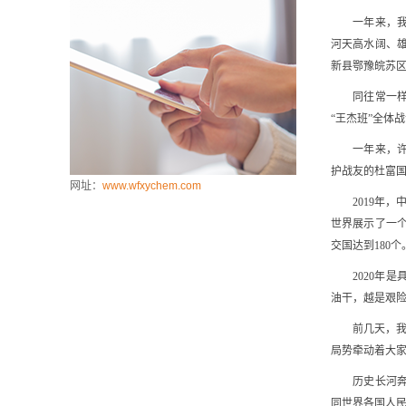
一年来，我去
河天高水阔、
新县鄂豫皖苏
同往常一样，
“王杰班”全体
一年来，许多
护战友的杜富
网址：
www.wfxychem.com
2019年，中
世界展示了一
交国达到180
2020年是具
油干，越是艰
前几天，我出
局势牵动着大
历史长河奔腾
同世界各国人民