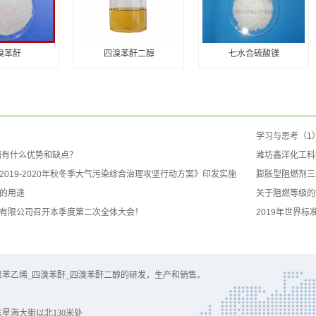
溴苯酐
四溴苯酐二醇
七水合硫酸镁
学习与思考（1
面有什么优势和缺点？
潍坊鑫洋化工科
2019-2020年秋冬季大气污染综合治理攻坚行动方案》印发实施
膨胀型阻燃剂三
的用途
关于阻燃等级的
有限公司召开本季度第二次全体大会！
2019年世界
苯乙烯_四溴苯酐_四溴苯酐二醇的研发，生产和销售。
星海大街以北130米处