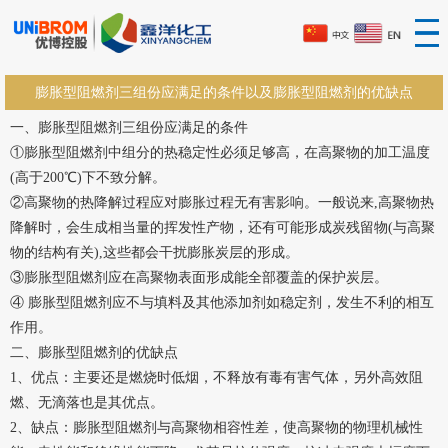
膨胀型阻燃剂三组份应满足的条件以及膨胀型阻燃剂的优缺点
一、膨胀型阻燃剂三组份应满足的条件
①膨胀型阻燃剂中组分的热稳定性必须足够高，在高聚物的加工温度
(高于200℃)下不致分解。
②高聚物的热降解过程应对膨胀过程无有害影响。一般说来,高聚物热
降解时，会生成相当量的挥发性产物，还有可能形成炭残留物(与高聚
物的结构有关),这些都会干扰膨胀炭层的形成。
③膨胀型阻燃剂应在高聚物表面形成能全部覆盖的保护炭层。
④ 膨胀型阻燃剂应不与填料及其他添加剂如稳定剂，发生不利的相互
作用。
二、
膨胀型
阻燃剂的优缺点
1、优点：主要还是燃烧时低烟，不释放有毒有害气体，另外高效阻
燃、无滴落也是其优点。
2、缺点：膨胀型阻燃剂与高聚物相容性差，使高聚物的物理机械性