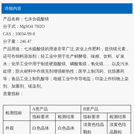
详细内容
产品名称：七水合硫酸镁
分子式：MgSO4·7H2O
CAS：10034-99-8
分子量：246.47
产品用途：七水硫酸镁的用途非常广泛,农业上作肥料，提供镁元素，
还可作饲料添加剂；轻工业中用于生产鲜酵母、味精、饮料、矿泉
水；化学工业中用于制造硬脂酸镁、磷酸氢镁，氧化镁……以及污水
处理；防火材料中作填充剂增强耐热性；医学上制泻药、抗惊厥药
等；食品工业上制乳酸等；电镀工业中作导电盐；印染上作织物上染
剂、加重剂、镁染剂。
质量指标：
A类产品
B类产品
检测指标
指标要求
检测结果
指标要求
检测结果
淡黄色结晶
淡黄色结
外观
白色晶体
白色晶体
颗粒
晶颗粒