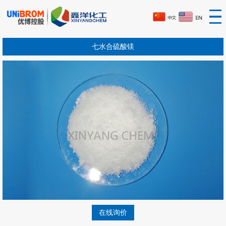
七水合硫酸镁
在线询价