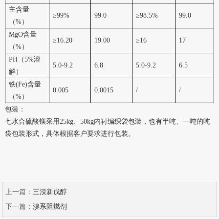
主含量
≥99%
99.0
≥98.5%
99.0
（%）
MgO含量
≥16.20
19.00
≥16
17
（%）
PH（5%溶
5.0-9.2
6.8
5.0-9.2
6.5
解）
铁(Fe)含量
0.005
0.0015
/
/
（%）
包装：
七水合硫酸镁采用25kg、50kg内衬编织袋包装，也有半吨、一吨的吨
袋包装形式，具体根据客户要求进行包装。
上一篇：
三溴新戊醇
下一篇：
溴系阻燃剂