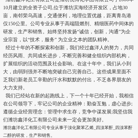
10月建立的全资子公司,位于潍坊滨海经济开发区，占地30
亩，南邻荣乌高速，交通便利，地理位置优越，距离青岛港
仅150公里。公司专业从事于高端阻燃剂、精细医药中间体的
研发，生产和销售。始终坚持发扬“诚信，创新，沟通”为企
业宗旨，以“技术，服务” 为立业之本的团队精神。
经过十年的不断探索和创新，我们经过鑫洋人的努力，共同
经历风雨、共同成长进步，不断完善和健全组织内部机构，
扩展组织的活动范围及社会影响。在这十年中，我们从小到
大，由弱到强并不断地突破自己完善自己。这些成果里面不
乏我们新老员工辛勤的汗水和默默的付出，不乏各界朋友的
大力支持。
我们已经站在新的起跑线上，下一个十年已经开始，我相信
在公司领导下，牢记公司的企业精神：勤奋互勉，虚心进步;
遵循企业经营理念：管理中求生存，竞争中谋发展;我坚信我
们潍坊鑫洋化工有限公司未来一定会更加美好。
潍坊鑫洋化工有限公司专业从事于溴化聚苯乙烯_四溴苯酐_四溴苯酐
二醇的研发，生产和销售。